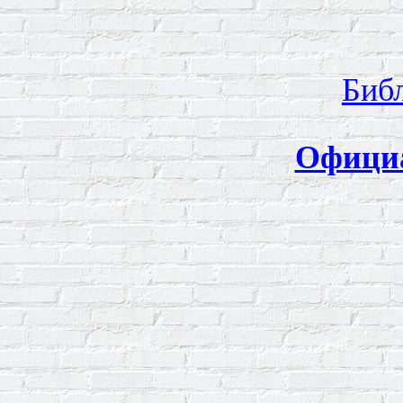
Биб
Офици