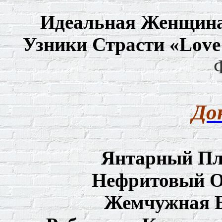
Идеальная Женщина
Узники Страсти «
Love
До
Янтарный Пл
Нефритовый О
Жемчужная Б