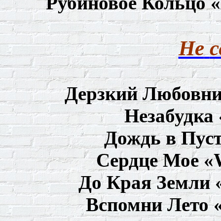
Рубиновое Кольцо «
Не
с
Дерзкий
Любовн
Незабудка
Дождь
в
Пус
Сердце
Мое
«W
До
Края
Земли
«
Вспомни Лето 