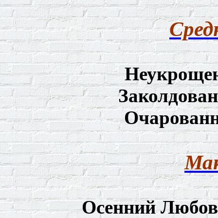
Сред
Неукроще
Заколдован
Очарованн
Мак
Осенний Любов