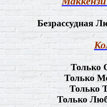
Маккензи
Безрассудная Л
Ко
Только 
Только М
Только 
Только Люб