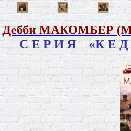
Дебби
МАКОМБЕР (М
С Е Р И Я
«К Е Д