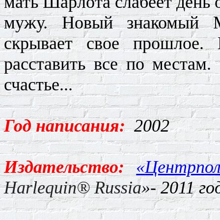
мать Шарлота слабеет день 
мужу. Новый знакомый М
скрывает свое прошлое.
расставить все по местам.
счастье...
Год написания:
2002
Издательство:
«
Центрпо
Harlequin
®
Russia
»- 2011 го