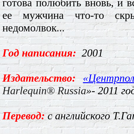
готова полюбить вновь, и в
ее мужчина что-то скр
недомолвок...
Год написания:
2001
Издательство:
«
Центрпо
Harlequin
®
Russia
»- 2011 го
Перевод:
с английского Т.Га