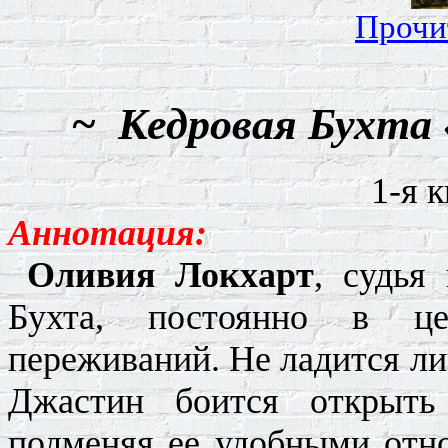
Прочи
~
Кедровая Бухта
1-я 
Аннотация:
Оливия
Локхарт
, судья
Бухта, постоянно в ц
переживаний. Не ладится ли
Джастин
боится открыть 
подменяя ее удобными отн