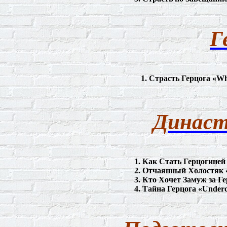
Г
1.
Страсть
Герцога
«Wha
Династ
1. Как Стать Герцогиней
2. Отчаянный Холостяк 
3. Кто
Х
очет Замуж за Г
4. Тайна Герцога «
Underc