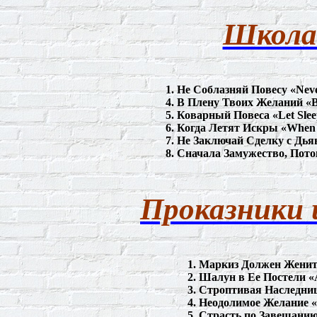
Школа
1.
Не
Соблазняй
Повесу
«Neve
4.
В Плену
Т
воих Желаний «
5.
Коварный
Повеса
«Let Slee
6.
Когда
Летят
Искры
«Whe
7.
Не
Заключай
Сделку
с
Дья
8. Сначала Замужество, Пото
Проказники 
1.
Маркиз
Должен
Женит
2.
Шалун
в
Ее
Постели
«A
3.
Строптивая
Наследни
4.
Неодолимое
Желание
«
5.
Страсть
по
Завещани