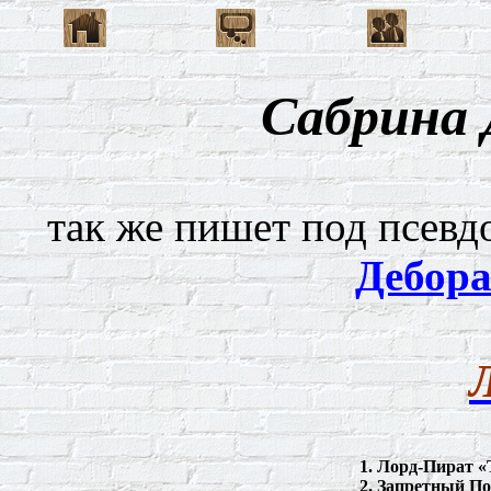
Сабрина
так же пишет под псев
Дебор
1.
Лорд
-
Пират
«T
2.
Запретный
По