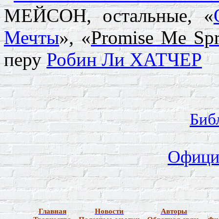
МЕЙСОН, остальные, «
Мечты
», «
Promise
Me
Sp
перу
Робин Ли ХАТЧЕР
Биб
Офици
Главная
Новости
Авторы