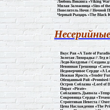
Любовь
Викинга
«Viking War
Милая
Заложница
«Sins of th
Повелитель Ночи // Ночной П
Черный
Рыцарь
«The Black K
Несерийные
Вкус
Рая
«A Taste of Paradi
Золотая Лихорадка // Лед и
Леди-Колдунья // Создана 
Невинная
Грешница
«Cares
Недоверчивое
Сердце
«A Lo
Нежная
Ярость
«Tender Fu
Обещанный
Рай
«Promised 
Остров
Соблазна
«Lord of De
Пират
«Pirate»
Соблазнить
Дьявола
«Tempt
Сокровища
Сердца
«Treasur
Строптивая Невеста // Охо
Цена
Наслаждения
«The Pric