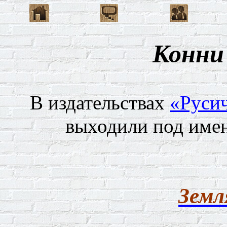
Конни
В издательствах
«
Руси
выходили под име
Земл