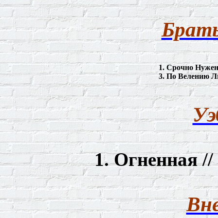
Брат
1.
Срочно
Нуже
3.
По
Велению
Л
Уэ
1. Огненная //
Вне