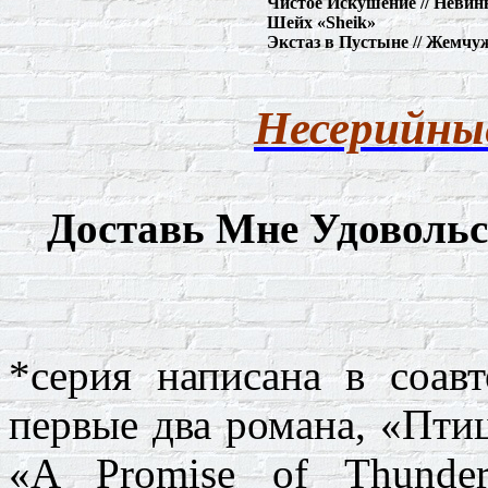
Чистое Искушение // Невин
Шейх «
Sheik
»
Экстаз в Пустыне // Жемчу
Несерийные
Доставь Мне Удовольс
*серия написана в соав
первые два романа, «Птиц
«
A
Promise
of
Thunde